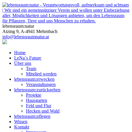
lebensraum:natur
Atzing 9, A-4941 Mehrnbach
info@lebensraumnatur.at
Home
LeNa´s Future
Über uns
Team
Mitglied werden
lebensraum:erwecken
Veranstaltungen
lebensraum:zurückgeben
Projekte
Hausgarten
Feld und Flur
Hecken und Wald
lebensraum:pflegen
Wissen
Kontakt