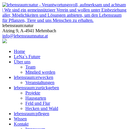
lebensraum:natur
Atzing 9, A-4941 Mehrnbach
info@lebensraumnatur.at
Home
LeNa´s Future
Über uns
Team
Mitglied werden
lebensraum:erwecken
Veranstaltungen
lebensraum:zurückgeben
Projekte
Hausgarten
Feld und Flur
Hecken und Wald
lebensraum:pflegen
Wissen
Kontakt