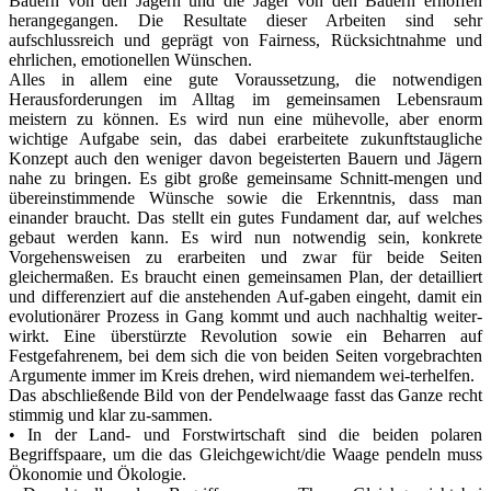
Bauern von den Jägern und die Jäger von den Bauern erhoffen
herangegangen. Die Resultate dieser Arbeiten sind sehr
aufschlussreich und geprägt von Fairness, Rücksichtnahme und
ehrlichen, emotionellen Wünschen.
Alles in allem eine gute Voraussetzung, die notwendigen
Herausforderungen im Alltag im gemeinsamen Lebensraum
meistern zu können. Es wird nun eine mühevolle, aber enorm
wichtige Aufgabe sein, das dabei erarbeitete zukunftstaugliche
Konzept auch den weniger davon begeisterten Bauern und Jägern
nahe zu bringen. Es gibt große gemeinsame Schnitt-mengen und
übereinstimmende Wünsche sowie die Erkenntnis, dass man
einander braucht. Das stellt ein gutes Fundament dar, auf welches
gebaut werden kann. Es wird nun notwendig sein, konkrete
Vorgehensweisen zu erarbeiten und zwar für beide Seiten
gleichermaßen. Es braucht einen gemeinsamen Plan, der detailliert
und differenziert auf die anstehenden Auf-gaben eingeht, damit ein
evolutionärer Prozess in Gang kommt und auch nachhaltig weiter-
wirkt. Eine überstürzte Revolution sowie ein Beharren auf
Festgefahrenem, bei dem sich die von beiden Seiten vorgebrachten
Argumente immer im Kreis drehen, wird niemandem wei-terhelfen.
Das abschließende Bild von der Pendelwaage fasst das Ganze recht
stimmig und klar zu-sammen.
• In der Land- und Forstwirtschaft sind die beiden polaren
Begriffspaare, um die das Gleichgewicht/die Waage pendeln muss
Ökonomie und Ökologie.